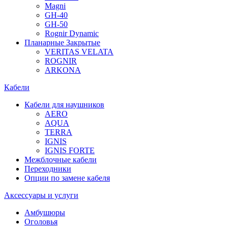
Magni
GH-40
GH-50
Rognir Dynamic
Планарные Закрытые
VERITAS VELATA
ROGNIR
ARKONA
Кабели
Кабели для наушников
AERO
AQUA
TERRA
IGNIS
IGNIS FORTE
Межблочные кабели
Переходники
Опции по замене кабеля
Аксессуары и услуги
Амбушюры
Оголовья