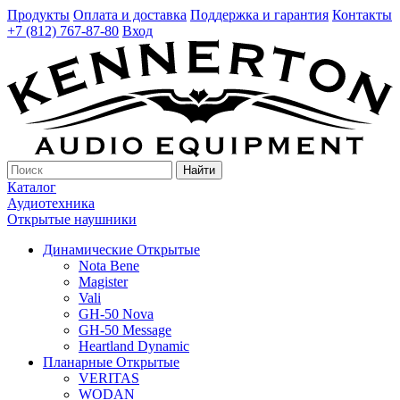
Продукты
Оплата и доставка
Поддержка и гарантия
Контакты
+7 (812) 767-87-80
Вход
Найти
Каталог
Аудиотехника
Открытые наушники
Динамические Открытые
Nota Bene
Magister
Vali
GH-50 Nova
GH-50 Message
Heartland Dynamic
Планарные Открытые
VERITAS
WODAN