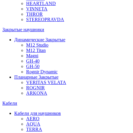
HEARTLAND
VINNETA
THROR
STEREOPRAVDA
Закрытые наушники
Динамические Закрытые
M12 Studio
M12 Titan
Magni
GH-40
GH-50
Rognir Dynamic
Планарные Закрытые
VERITAS VELATA
ROGNIR
ARKONA
Кабели
Кабели для наушников
AERO
AQUA
TERRA