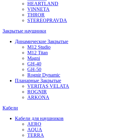
HEARTLAND
VINNETA
THROR
STEREOPRAVDA
Закрытые наушники
Динамические Закрытые
M12 Studio
M12 Titan
Magni
GH-40
GH-50
Rognir Dynamic
Планарные Закрытые
VERITAS VELATA
ROGNIR
ARKONA
Кабели
Кабели для наушников
AERO
AQUA
TERRA