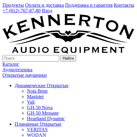
Продукты
Оплата и доставка
Поддержка и гарантия
Контакты
+7 (812) 767-87-80
Вход
Найти
Каталог
Аудиотехника
Открытые наушники
Динамические Открытые
Nota Bene
Magister
Vali
GH-50 Nova
GH-50 Message
Heartland Dynamic
Планарные Открытые
VERITAS
WODAN