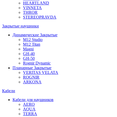
HEARTLAND
VINNETA
THROR
STEREOPRAVDA
Закрытые наушники
Динамические Закрытые
M12 Studio
M12 Titan
Magni
GH-40
GH-50
Rognir Dynamic
Планарные Закрытые
VERITAS VELATA
ROGNIR
ARKONA
Кабели
Кабели для наушников
AERO
AQUA
TERRA