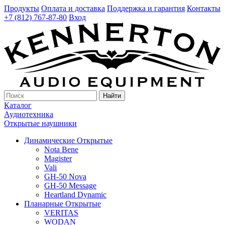
Продукты
Оплата и доставка
Поддержка и гарантия
Контакты
+7 (812) 767-87-80
Вход
Найти
Каталог
Аудиотехника
Открытые наушники
Динамические Открытые
Nota Bene
Magister
Vali
GH-50 Nova
GH-50 Message
Heartland Dynamic
Планарные Открытые
VERITAS
WODAN