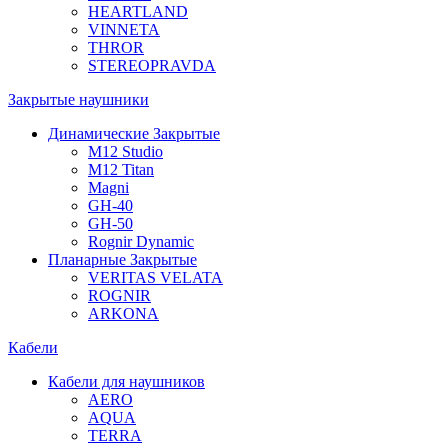
HEARTLAND
VINNETA
THROR
STEREOPRAVDA
Закрытые наушники
Динамические Закрытые
M12 Studio
M12 Titan
Magni
GH-40
GH-50
Rognir Dynamic
Планарные Закрытые
VERITAS VELATA
ROGNIR
ARKONA
Кабели
Кабели для наушников
AERO
AQUA
TERRA