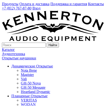
Продукты
Оплата и доставка
Поддержка и гарантия
Контакты
+7 (812) 767-87-80
Вход
Найти
Каталог
Аудиотехника
Открытые наушники
Динамические Открытые
Nota Bene
Magister
Vali
GH-50 Nova
GH-50 Message
Heartland Dynamic
Планарные Открытые
VERITAS
WODAN