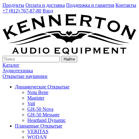
Продукты
Оплата и доставка
Поддержка и гарантия
Контакты
+7 (812) 767-87-80
Вход
Найти
Каталог
Аудиотехника
Открытые наушники
Динамические Открытые
Nota Bene
Magister
Vali
GH-50 Nova
GH-50 Message
Heartland Dynamic
Планарные Открытые
VERITAS
WODAN