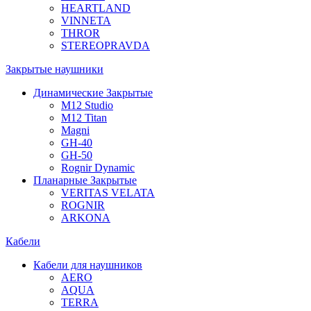
HEARTLAND
VINNETA
THROR
STEREOPRAVDA
Закрытые наушники
Динамические Закрытые
M12 Studio
M12 Titan
Magni
GH-40
GH-50
Rognir Dynamic
Планарные Закрытые
VERITAS VELATA
ROGNIR
ARKONA
Кабели
Кабели для наушников
AERO
AQUA
TERRA