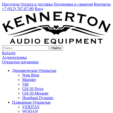
Продукты
Оплата и доставка
Поддержка и гарантия
Контакты
+7 (812) 767-87-80
Вход
Найти
Каталог
Аудиотехника
Открытые наушники
Динамические Открытые
Nota Bene
Magister
Vali
GH-50 Nova
GH-50 Message
Heartland Dynamic
Планарные Открытые
VERITAS
WODAN