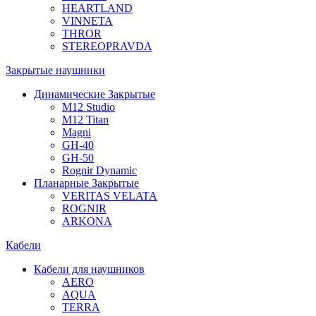
HEARTLAND
VINNETA
THROR
STEREOPRAVDA
Закрытые наушники
Динамические Закрытые
M12 Studio
M12 Titan
Magni
GH-40
GH-50
Rognir Dynamic
Планарные Закрытые
VERITAS VELATA
ROGNIR
ARKONA
Кабели
Кабели для наушников
AERO
AQUA
TERRA