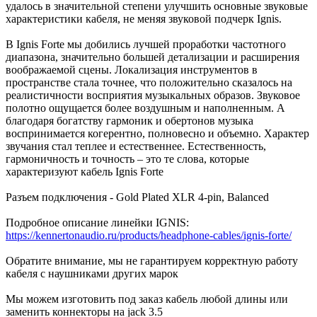
удалось в значительной степени улучшить основные звуковые
характеристики кабеля, не меняя звуковой подчерк Ignis.
В Ignis Forte мы добились лучшей проработки частотного
диапазона, значительно большей детализации и расширения
воображаемой сцены. Локализация инструментов в
пространстве стала точнее, что положительно сказалось на
реалистичности восприятия музыкальных образов. Звуковое
полотно ощущается более воздушным и наполненным. А
благодаря богатству гармоник и обертонов музыка
воспринимается когерентно, полновесно и объемно. Характер
звучания стал теплее и естественнее. Естественность,
гармоничность и точность – это те слова, которые
характеризуют кабель Ignis Forte
Разъем подключения - Gold Plated XLR 4-pin, Balanced
Подробное описание линейки IGNIS:
https://kennertonaudio.ru/products/headphone-cables/ignis-forte/
Обратите внимание, мы не гарантируем корректную работу
кабеля с наушниками других марок
Мы можем изготовить под заказ кабель любой длины или
заменить коннекторы на jack 3.5