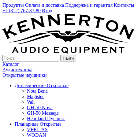
Продукты
Оплата и доставка
Поддержка и гарантия
Контакты
+7 (812) 767-87-80
Вход
Найти
Каталог
Аудиотехника
Открытые наушники
Динамические Открытые
Nota Bene
Magister
Vali
GH-50 Nova
GH-50 Message
Heartland Dynamic
Планарные Открытые
VERITAS
WODAN