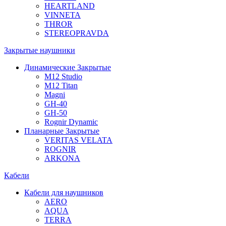
HEARTLAND
VINNETA
THROR
STEREOPRAVDA
Закрытые наушники
Динамические Закрытые
M12 Studio
M12 Titan
Magni
GH-40
GH-50
Rognir Dynamic
Планарные Закрытые
VERITAS VELATA
ROGNIR
ARKONA
Кабели
Кабели для наушников
AERO
AQUA
TERRA