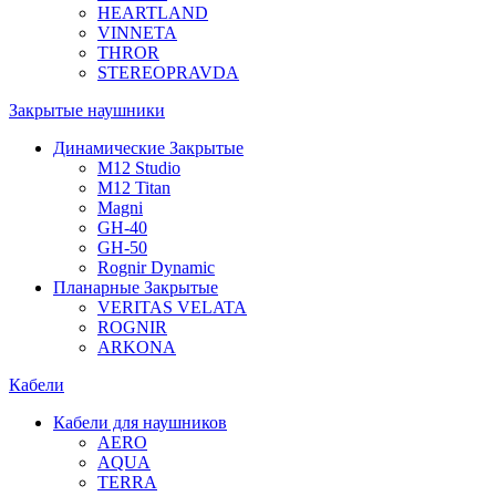
HEARTLAND
VINNETA
THROR
STEREOPRAVDA
Закрытые наушники
Динамические Закрытые
M12 Studio
M12 Titan
Magni
GH-40
GH-50
Rognir Dynamic
Планарные Закрытые
VERITAS VELATA
ROGNIR
ARKONA
Кабели
Кабели для наушников
AERO
AQUA
TERRA