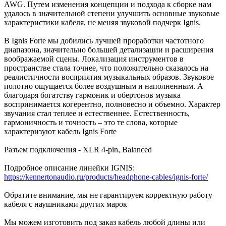
AWG. Путем изменения концепции и подхода к сборке нам
удалось в значительной степени улучшить основные звуковые
характеристики кабеля, не меняя звуковой подчерк Ignis.
В Ignis Forte мы добились лучшей проработки частотного
диапазона, значительно большей детализации и расширения
воображаемой сцены. Локализация инструментов в
пространстве стала точнее, что положительно сказалось на
реалистичности восприятия музыкальных образов. Звуковое
полотно ощущается более воздушным и наполненным. А
благодаря богатству гармоник и обертонов музыка
воспринимается когерентно, полновесно и объемно. Характер
звучания стал теплее и естественнее. Естественность,
гармоничность и точность – это те слова, которые
характеризуют кабель Ignis Forte
Разъем подключения - XLR 4-pin, Balanced
Подробное описание линейки IGNIS:
https://kennertonaudio.ru/products/headphone-cables/ignis-forte/
Обратите внимание, мы не гарантируем корректную работу
кабеля с наушниками других марок
Мы можем изготовить под заказ кабель любой длины или