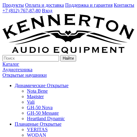
Продукты
Оплата и доставка
Поддержка и гарантия
Контакты
+7 (812) 767-87-80
Вход
Найти
Каталог
Аудиотехника
Открытые наушники
Динамические Открытые
Nota Bene
Magister
Vali
GH-50 Nova
GH-50 Message
Heartland Dynamic
Планарные Открытые
VERITAS
WODAN