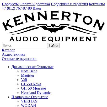
Продукты
Оплата и доставка
Поддержка и гарантия
Контакты
+7 (812) 767-87-80
Вход
Найти
Каталог
Аудиотехника
Открытые наушники
Динамические Открытые
Nota Bene
Magister
Vali
GH-50 Nova
GH-50 Message
Heartland Dynamic
Планарные Открытые
VERITAS
WODAN