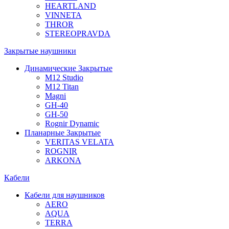
HEARTLAND
VINNETA
THROR
STEREOPRAVDA
Закрытые наушники
Динамические Закрытые
M12 Studio
M12 Titan
Magni
GH-40
GH-50
Rognir Dynamic
Планарные Закрытые
VERITAS VELATA
ROGNIR
ARKONA
Кабели
Кабели для наушников
AERO
AQUA
TERRA